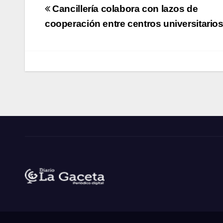
Navegación
Cancillería colabora con lazos de
de
cooperación entre centros universitario
entradas
Noticias La Gaceta
Noticias de El Salvador