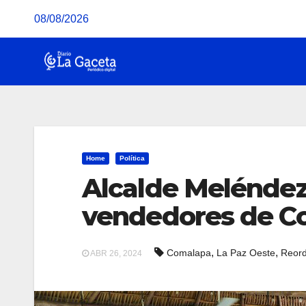
Saltar
08/08/2026
al
contenido
Home
Política
Alcalde Meléndez
vendedores de C
,
,
Comalapa
La Paz Oeste
Reor
ABR 26, 2024