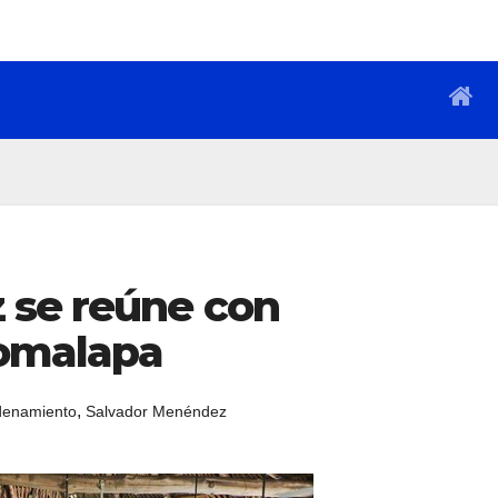
 se reúne con
omalapa
,
denamiento
Salvador Menéndez