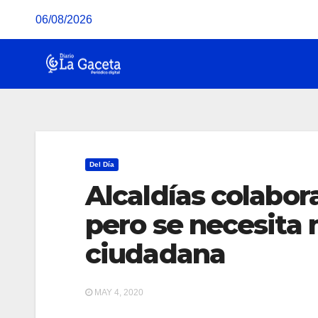
Saltar
06/08/2026
al
contenido
Del Día
Alcaldías colabor
pero se necesita
ciudadana
MAY 4, 2020