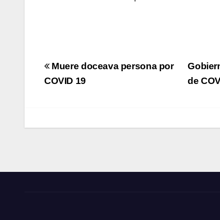
Navegación
Muere doceava persona por
Gobiern
de
COVID 19
de COV
entradas