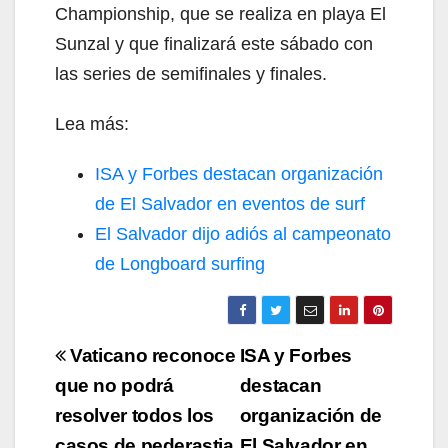
Championship, que se realiza en playa El
Sunzal y que finalizará este sábado con
las series de semifinales y finales.
Lea más:
ISA y Forbes destacan organización
de El Salvador en eventos de surf
El Salvador dijo adiós al campeonato
de Longboard surfing
Navegación
Vaticano reconoce
ISA y Forbes
de
que no podrá
destacan
resolver todos los
organización de
entradas
casos de pederastia
El Salvador en