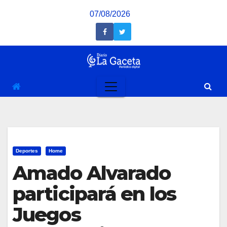
Saltar
07/08/2026
al
contenido
Deportes
Home
Amado Alvarado
participará en los
Juegos