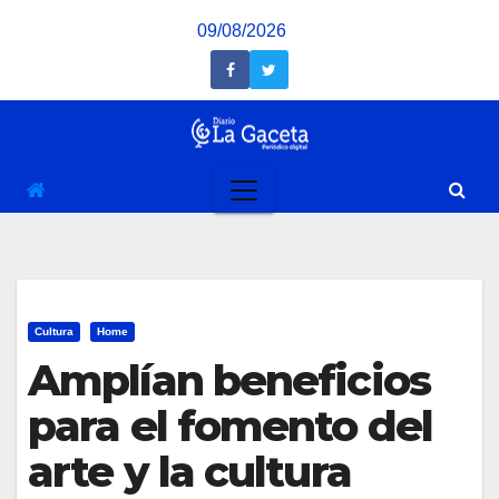
Saltar
09/08/2026
al
contenido
Cultura
Home
Amplían beneficios
para el fomento del
arte y la cultura