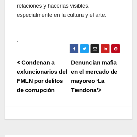
relaciones y hacerlas visibles,
especialmente en la cultura y el arte.
,
Navegación
Condenan a
Denuncian mafia
de
exfuncionarios del
en el mercado de
FMLN por delitos
mayoreo ‘La
entradas
de corrupción
Tiendona’