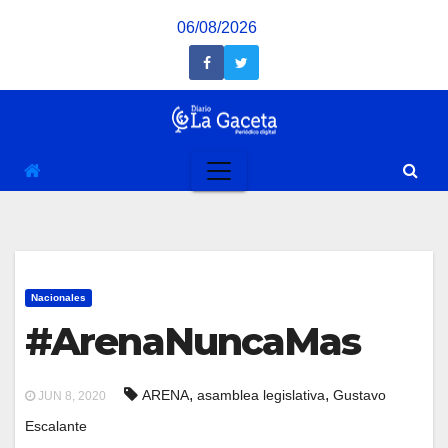
Saltar
06/08/2026
al
contenido
Nacionales
#ArenaNuncaMas
,
,
ARENA
asamblea legislativa
Gustavo
JUN 8, 2020
Escalante