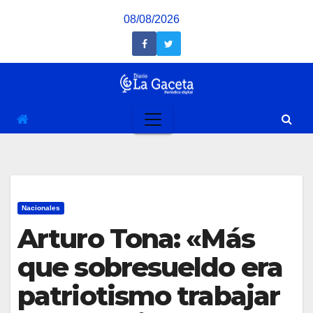
Saltar
08/08/2026
al
contenido
Nacionales
Arturo Tona: «Más
que sobresueldo era
patriotismo trabajar