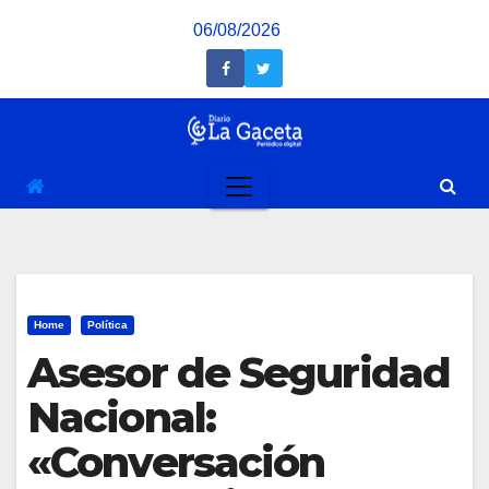
Saltar
06/08/2026
al
contenido
Home
Política
Asesor de Seguridad
Nacional:
«Conversación