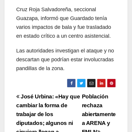
Cruz Roja Salvadoreña, seccional
Guazapa, informó que Guardado tenía
varios impactos de bala y fue trasladado
en estado crítico a un centro asistencial.
Las autoridades investigan el ataque y no
descartan que podrían estar involucradas
pandillas de la zona.
Navegación
José Urbina: «Hay que
Población
de
cambiar la forma de
rechaza
trabajar de los
abiertamente
entradas
diputados; algunos ni
a ARENA y
siquiera llegan a
FMLN