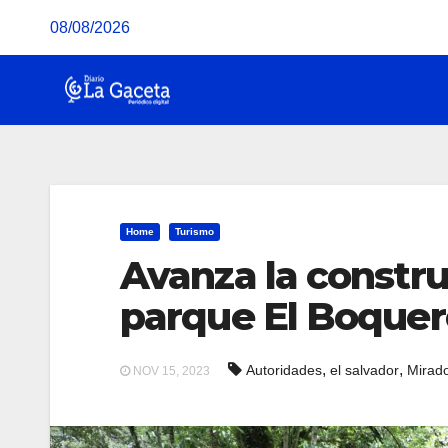
Saltar
08/08/2026
al
contenido
Home
Turismo
Avanza la constru
parque El Boque
,
,
Autoridades
el salvador
Mirad
NOV 15, 2023