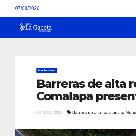
Saltar
07/08/2026
al
contenido
Nacionales
Barreras de alta 
Comalapa presen
,
Barrera de alta resistencia
Monu
AGO 8, 2022