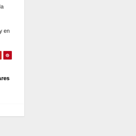
la
y en
ares