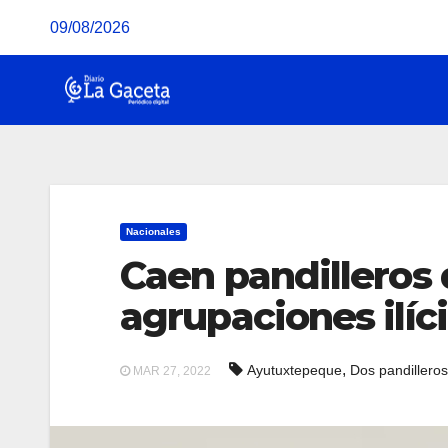
Saltar
09/08/2026
al
contenido
Nacionales
Caen pandilleros 
agrupaciones ilíc
,
Ayutuxtepeque
Dos pandillero
MAR 27, 2022