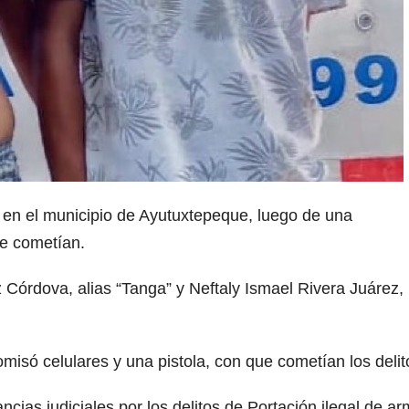
 en el municipio de Ayutuxtepeque, luego de una
ue cometían.
Córdova, alias “Tanga” y Neftaly Ismael Rivera Juárez,
omisó celulares y una pistola, con que cometían los delit
ncias judiciales por los delitos de Portación ilegal de a