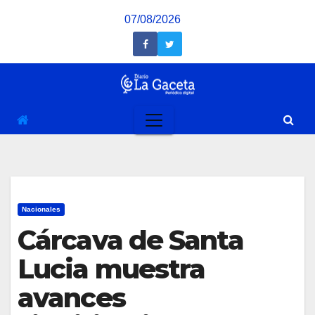
Saltar
07/08/2026
al
contenido
Nacionales
Cárcava de Santa
Lucia muestra
avances