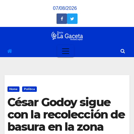
Saltar
07/08/2026
al
contenido
Home
Política
César Godoy sigue
con la recolección de
basura en la zona