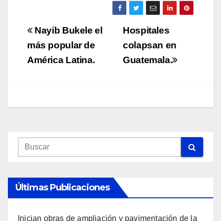
Navegación
Nayib Bukele el
Hospitales
de
más popular de
colapsan en
América Latina.
Guatemala.
entradas
Últimas Publicaciones
Inician obras de ampliación y pavimentación de la