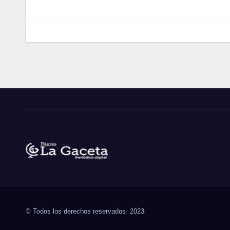
entradas
Noticias La Gaceta
Noticias de El Salvador
© Todos los derechos reservados. 2023