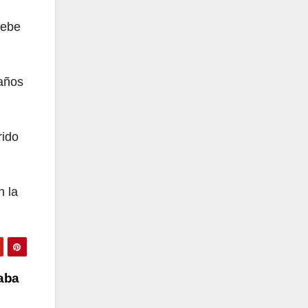
debe
daños
rido
n la
aba