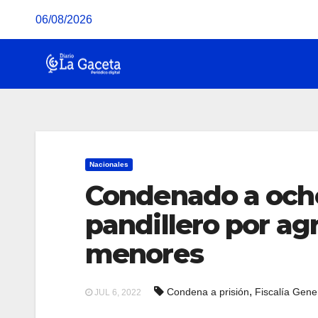
Saltar
06/08/2026
al
contenido
Nacionales
Condenado a ocho
pandillero por ag
menores
,
Condena a prisión
Fiscalía Gene
JUL 6, 2022