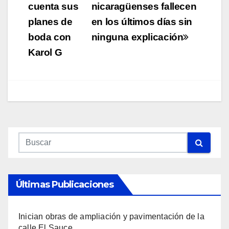
de
cuenta sus
nicaragüenses fallecen
planes de
en los últimos días sin
entradas
boda con
ninguna explicación
Karol G
Últimas Publicaciones
Inician obras de ampliación y pavimentación de la
calle El Sauce