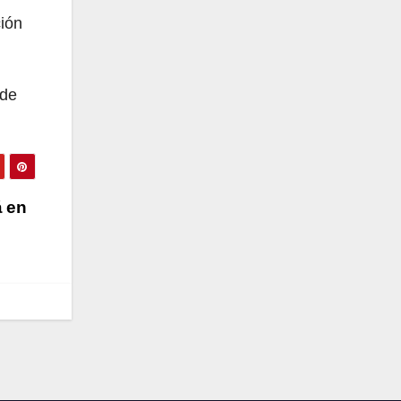
ción
 de
á en