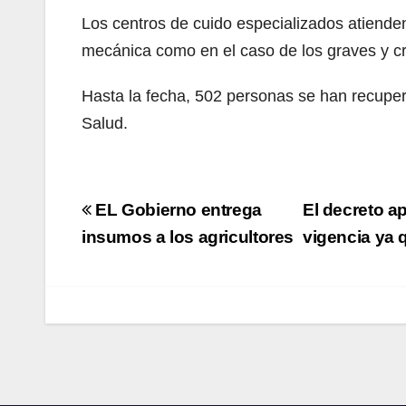
Los centros de cuido especializados atiende
mecánica como en el caso de los graves y crí
Hasta la fecha, 502 personas se han recuper
Salud.
Navegación
EL Gobierno entrega
El decreto a
de
insumos a los agricultores
vigencia ya 
entradas