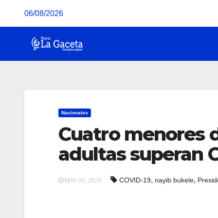
Saltar
06/08/2026
al
contenido
Nacionales
Cuatro menores d
adultas superan 
,
,
COVID-19
nayib bukele
Presid
MAY 20, 2020