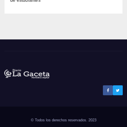
de estudiantes
Noticias La Gaceta
Noticias de El Salvador
© Todos los derechos reservados. 2023