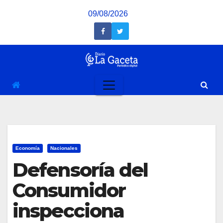
Saltar
09/08/2026
al
contenido
Economía
Nacionales
Defensoría del
Consumidor
inspecciona