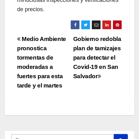
minuciosas inspecciones y verificaciones
de precios.
Navegación
Medio Ambiente
Gobierno redobla
de
pronostica
plan de tamizajes
tormentas de
para detectar el
entradas
moderadas a
Covid-19 en San
fuertes para esta
Salvador
tarde y el martes