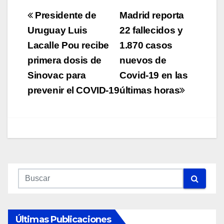
Navegación
Presidente de
Madrid reporta
de
Uruguay Luis
22 fallecidos y
Lacalle Pou recibe
1.870 casos
entradas
primera dosis de
nuevos de
Sinovac para
Covid-19 en las
prevenir el COVID-19
últimas horas
Últimas Publicaciones