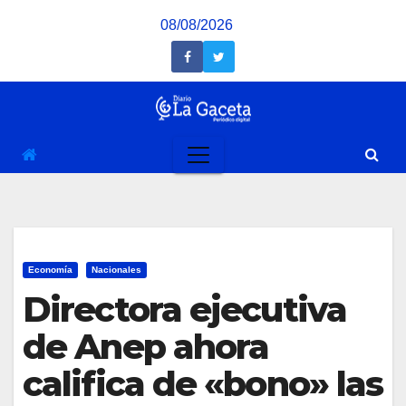
Saltar
08/08/2026
al
contenido
Economía
Nacionales
Directora ejecutiva
de Anep ahora
califica de «bono» las