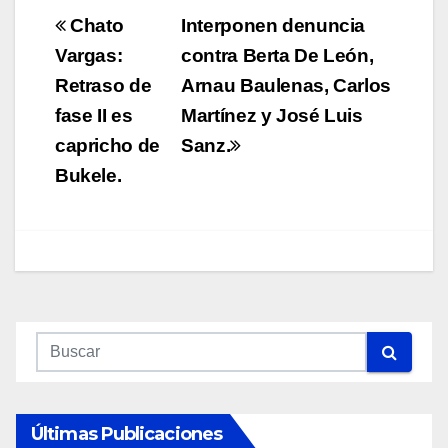
Navegación
Chato
Interponen denuncia
de
Vargas:
contra Berta De León,
Retraso de
Arnau Baulenas, Carlos
entradas
fase II es
Martínez y José Luis
capricho de
Sanz.
Bukele.
Últimas Publicaciones