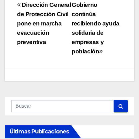
Navegación
Dirección General
Gobierno
de
de Protección Civil
continúa
pone en marcha
recibiendo ayuda
entradas
evacuación
solidaria de
preventiva
empresas y
población
Últimas Publicaciones