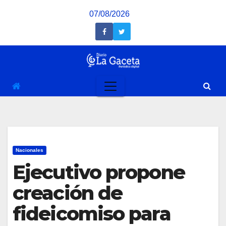
Saltar
07/08/2026
al
contenido
Nacionales
Ejecutivo propone
creación de
fideicomiso para