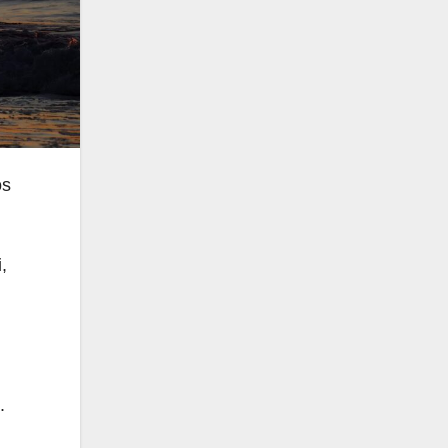
os
,
.