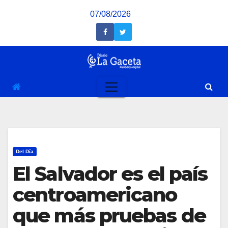
Saltar
07/08/2026
al
contenido
Del Día
El Salvador es el país
centroamericano
que más pruebas de