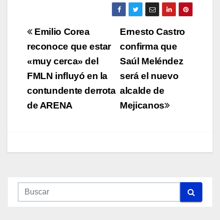
Navegación
Emilio Corea
Ernesto Castro
de
reconoce que estar
confirma que
«muy cerca» del
Saúl Meléndez
entradas
FMLN influyó en la
será el nuevo
contundente derrota
alcalde de
de ARENA
Mejicanos