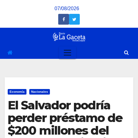
Saltar
07/08/2026
al
contenido
Economía
Nacionales
El Salvador podría
perder préstamo de
$200 millones del