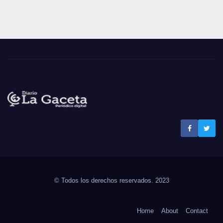
Noticias La Gaceta
Noticias de El Salvador
© Todos los derechos reservados. 2023
Home
About
Contact