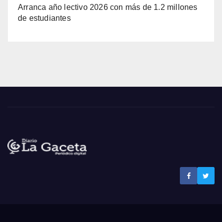
Arranca año lectivo 2026 con más de 1.2 millones
de estudiantes
Noticias La Gaceta
Noticias de El Salvador