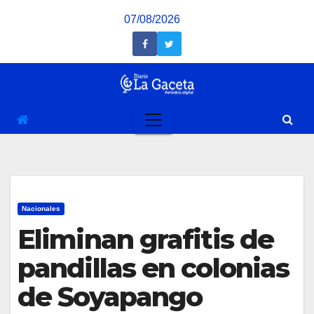
Saltar
07/08/2026
al
contenido
Nacionales
Eliminan grafitis de
pandillas en colonias
de Soyapango