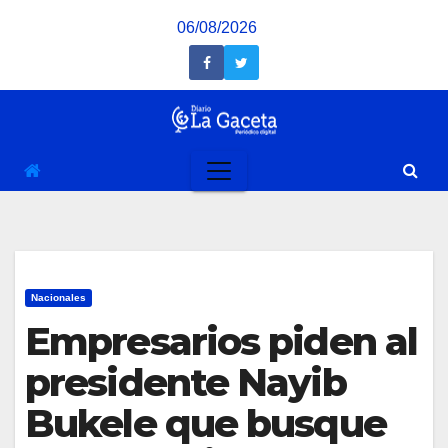
Saltar
06/08/2026
al
contenido
Nacionales
Empresarios piden al
presidente Nayib
Bukele que busque