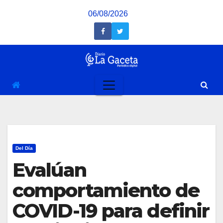
Saltar
06/08/2026
al
contenido
Del Día
Evalúan
comportamiento de
COVID-19 para definir