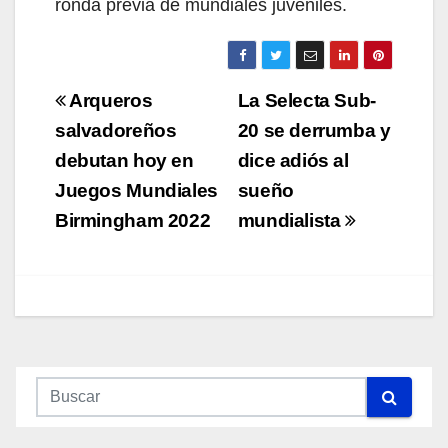
ronda previa de mundiales juveniles.
Navegación
Arqueros
La Selecta Sub-
de
salvadoreños
20 se derrumba y
debutan hoy en
dice adiós al
entradas
Juegos Mundiales
sueño
Birmingham 2022
mundialista