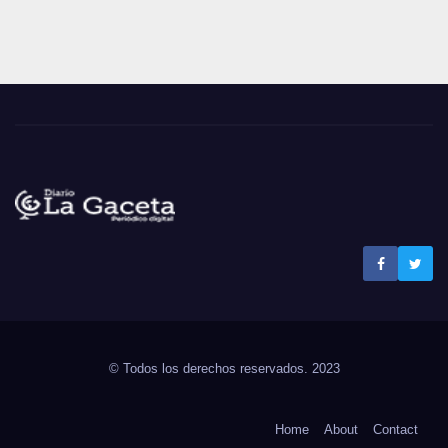
Noticias La Gaceta
Noticias de El Salvador
© Todos los derechos reservados. 2023
Home
About
Contact