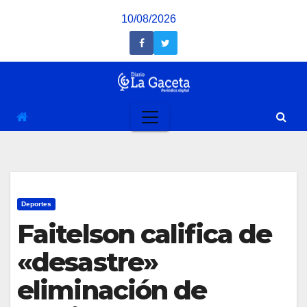
Saltar
10/08/2026
al
contenido
Deportes
Faitelson califica de
«desastre»
eliminación de