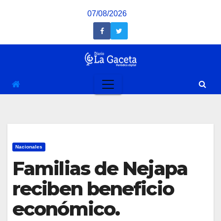
Saltar
07/08/2026
al
contenido
Nacionales
Familias de Nejapa
reciben beneficio
económico.