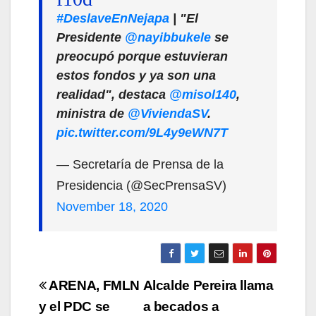
#DeslaveEnNejapa
| "El
Presidente
@nayibbukele
se
preocupó porque estuvieran
estos fondos y ya son una
realidad", destaca
@misol140
,
ministra de
@ViviendaSV
.
pic.twitter.com/9L4y9eWN7T
— Secretaría de Prensa de la
Presidencia (@SecPrensaSV)
November 18, 2020
Navegación
ARENA, FMLN
Alcalde Pereira llama
de
y el PDC se
a becados a