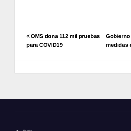
Navegación
OMS dona 112 mil pruebas
Gobierno 
de
para COVID19
medidas 
entradas