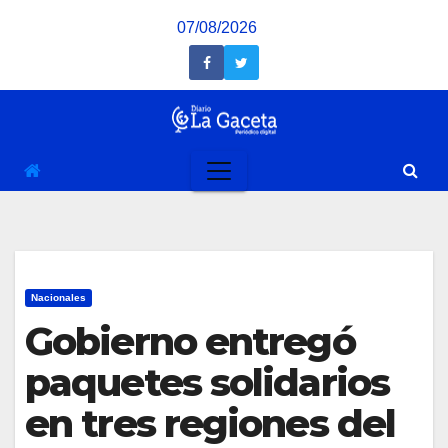
Saltar
07/08/2026
al
contenido
Nacionales
Gobierno entregó
paquetes solidarios
en tres regiones del