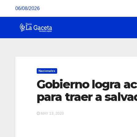
Saltar
06/08/2026
al
contenido
Nacionales
Gobierno logra a
para traer a salva
MAY 13, 2020