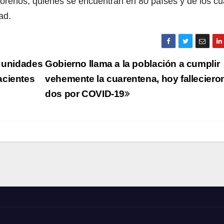
doreños, quienes se encuentran en 80 países y de los cu
ad.
s unidades
Gobierno llama a la población a cumplir
acientes
vehemente la cuarentena, hoy falleciero
dos por COVID-19