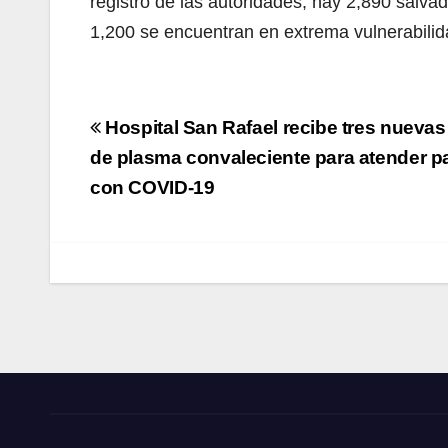
registro de las autoridades, hay 2,890 salva
1,200 se encuentran en extrema vulnerabilid
Navegación
Hospital San Rafael recibe tres nueva
de
de plasma convaleciente para atender p
con COVID-19
entradas