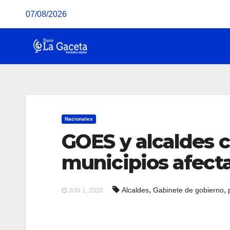
Saltar
07/08/2026
al
contenido
Nacionales
GOES y alcaldes 
municipios afecta
,
,
Alcaldes
Gabinete de gobierno
JUN 1, 2020