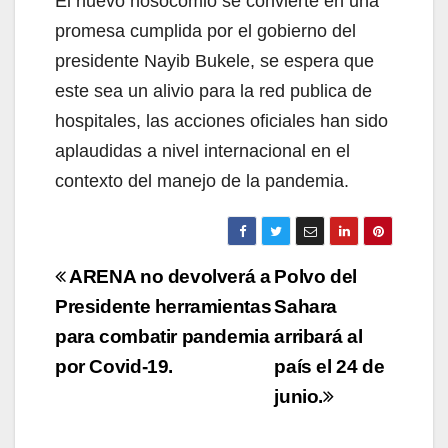
El nuevo nosocomio se convierte en una
promesa cumplida por el gobierno del
presidente Nayib Bukele, se espera que
este sea un alivio para la red publica de
hospitales, las acciones oficiales han sido
aplaudidas a nivel internacional en el
contexto del manejo de la pandemia.
Navegación
ARENA no devolverá a
Polvo del
de
Presidente herramientas
Sahara
para combatir pandemia
arribará al
entradas
por Covid-19.
país el 24 de
junio.