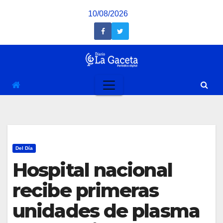
Saltar
10/08/2026
al
contenido
Del Día
Hospital nacional
recibe primeras
unidades de plasma