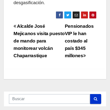
desgasificación.
Navegación
Alcalde José
Pensionados
de
Mejicanos visita puesto
VIP le han
de mando para
costado al
entradas
monitorear volcán
país $345
Chaparrastique
millones