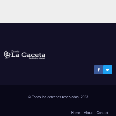
Noticias La Gaceta
Noticias de El Salvador
© Todos los derechos reservados. 2023
Home
About
Contact