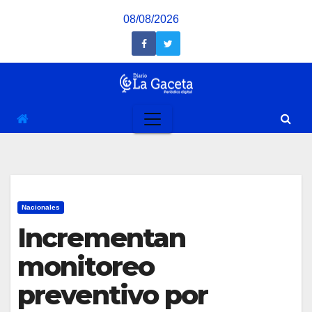
Saltar
08/08/2026
al
contenido
Nacionales
Incrementan
monitoreo
preventivo por