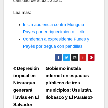
cantidad de $462,732.81.
Lea más:
Inicia audiencia contra Munguía
Payes por enriquecimiento ilícito
Condenan a expresidente Funes y
Payés por tregua con pandillas
Navegación
Depresión
Gobierno instala
de
tropical en
internet en espacios
Nicaragua
públicos de tres
entradas
generará
municipios: Usulután,
lluvias en El
Ilobasco y El Paraíso
Salvador