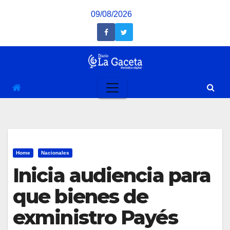
Saltar
09/08/2026
al
contenido
Home
Nacionales
Inicia audiencia para
que bienes de
exministro Payés