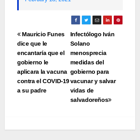
Navegación
Mauricio Funes
Infectólogo Iván
de
dice que le
Solano
encantaría que el
menosprecia
entradas
gobierno le
medidas del
aplicara la vacuna
gobierno para
contra el COVID-19
vacunar y salvar
a su padre
vidas de
salvadoreños