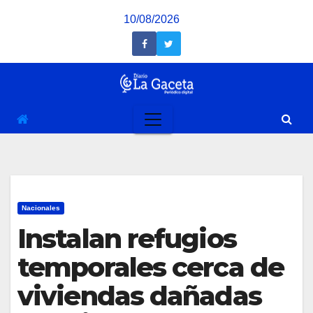
Saltar
10/08/2026
al
contenido
Nacionales
Instalan refugios
temporales cerca de
viviendas dañadas