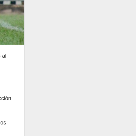
 al
cción
los