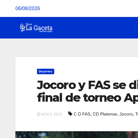
Saltar
06/08/2026
al
contenido
Deportes
Jocoro y FAS se di
final de torneo A
,
,
,
C.D FAS
CD Platense
Jocoro
T
NOV 6, 2022