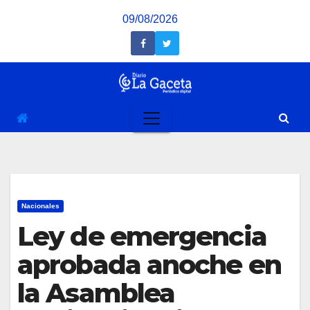
Saltar
09/08/2026
al
contenido
Nacionales
Ley de emergencia
aprobada anoche en
la Asamblea