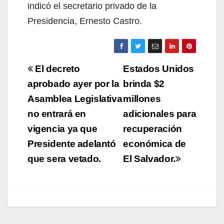
indicó el secretario privado de la
Presidencia, Ernesto Castro.
Navegación
El decreto
Estados Unidos
de
aprobado ayer por la
brinda $2
Asamblea Legislativa
millones
entradas
no entrará en
adicionales para
vigencia ya que
recuperación
Presidente adelantó
económica de
que sera vetado.
El Salvador.