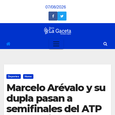
Saltar
07/08/2026
al
contenido
Deportes
Home
Marcelo Arévalo y su
dupla pasan a
semifinales del ATP