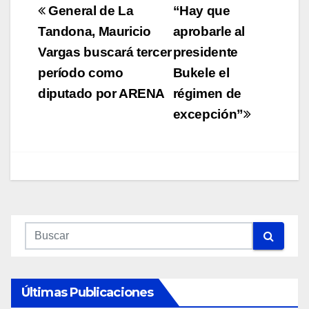
Navegación
General de La
“Hay que
de
Tandona, Mauricio
aprobarle al
Vargas buscará tercer
presidente
entradas
período como
Bukele el
diputado por ARENA
régimen de
excepción”
Últimas Publicaciones