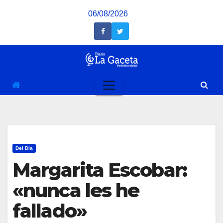
Saltar
06/08/2026
al
contenido
Del Día
Margarita Escobar:
«nunca les he
fallado»