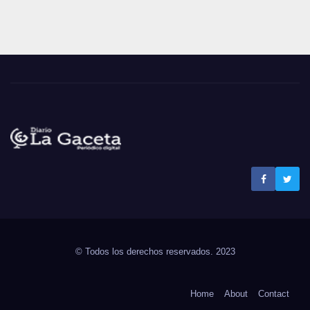
Noticias La Gaceta
Noticias de El Salvador
© Todos los derechos reservados. 2023
Home
About
Contact