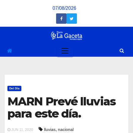
Saltar
07/08/2026
al
contenido
Del Día
MARN Prevé lluvias
para este día.
,
lluvias
nacional
JUN 11, 2020