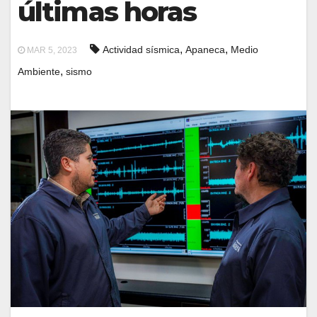
últimas horas
,
,
Actividad sísmica
Apaneca
Medio
MAR 5, 2023
,
Ambiente
sismo