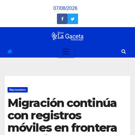
Saltar
07/08/2026
al
contenido
Nacionales
Migración continúa
con registros
móviles en frontera