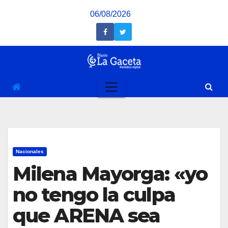
Saltar
06/08/2026
al
contenido
Nacionales
Milena Mayorga: «yo
no tengo la culpa
que ARENA sea