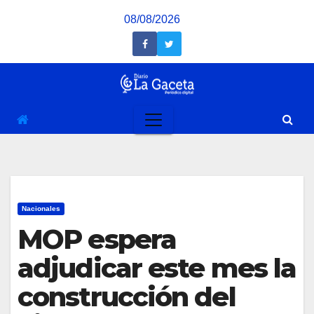
Saltar
08/08/2026
al
contenido
Nacionales
MOP espera
adjudicar este mes la
construcción del