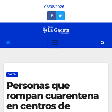
Saltar
08/08/2026
al
contenido
Del Día
Personas que
rompan cuarentena
en centros de